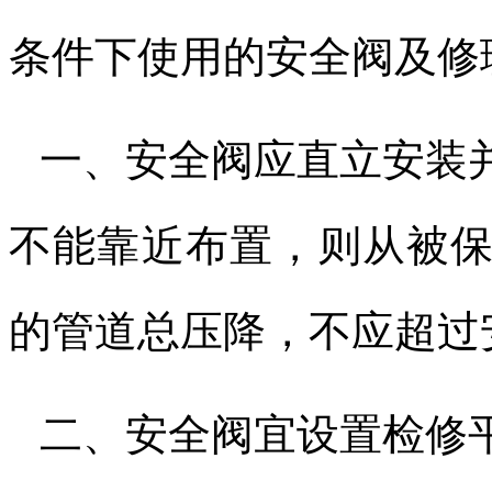
条件下使用的安全阀及修
一、安全阀应直立安装
不能靠近布置，则从被
的管道总压降，不应超过
二、安全阀宜设置检修