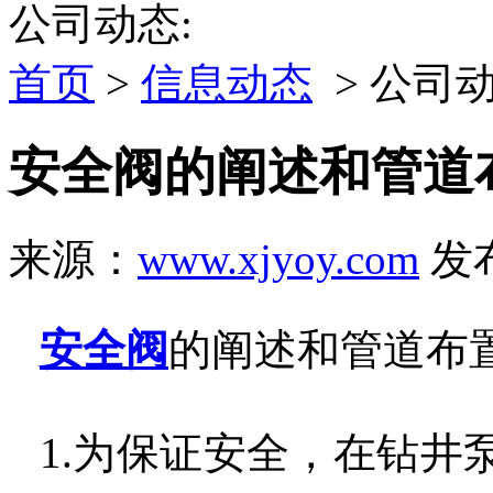
公司动态:
首页
>
信息动态
> 公司
安全阀的阐述和管道
来源：
www.xjyoy.com
发布
安全阀
的阐述和管道布
1.
为保证安全，在钻井