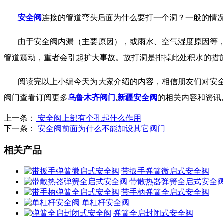
安全阀
连接的管道弯头后面为什么要打一个洞？一般的情
由于安全阀内漏（主要原因），或雨水、空气湿度原因等
管道震动，重者会引起扩大事故。故打洞是排掉此处积水的措
阅读完以上小编今天为大家介绍的内容，相信朋友们对安
阀门查看订阅更多
乌鲁木齐阀门
,
新疆安全阀
的相关内容和资讯
,
上一条：
安全阀上部有个孔起什么作用
下一条：
安全阀前面为什么不能加设其它阀门
相关产品
带扳手弹簧微启式安全阀
带散热器弹簧全启式安全
带手柄弹簧全启式安全阀
单杠杆安全阀
弹簧全启封闭式安全阀