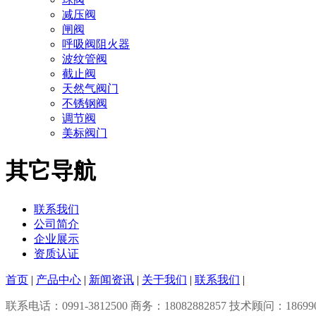
减压阀
闸阀
呼吸阀阻火器
波纹管阀
截止阀
天然气阀门
不锈钢阀
调节阀
美标阀门
其它导航
联系我们
公司简介
企业展示
资质认证
首页
|
产品中心
|
新闻资讯
|
关于我们
|
联系我们
|
联系电话：0991-3812500 商务：18082882857 技术顾问：1869906