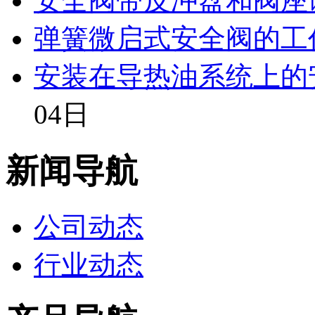
安全阀带反冲盘和阀座
弹簧微启式安全阀的工
安装在导热油系统上的
04日
新闻导航
公司动态
行业动态