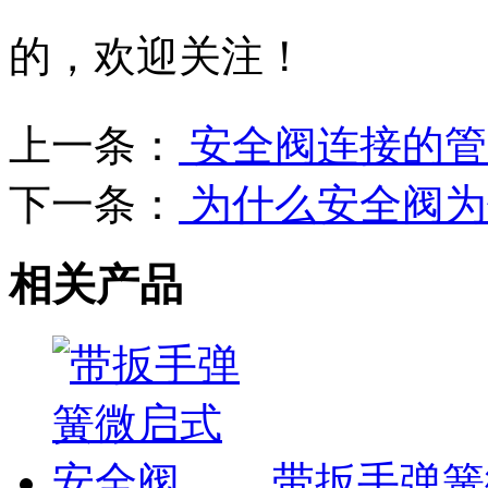
的，欢迎关注！
上一条：
安全阀连接的管
下一条：
为什么安全阀为
相关产品
带扳手弹簧