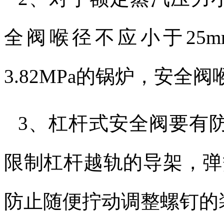
全阀喉径不应小于
25m
3.82MPa
的锅炉，安全阀
3
、杠杆式安全阀要有
限制杠杆越轨的导架，弹
防止随便拧动调整螺钉的