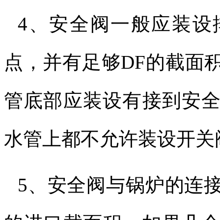
4
、安全阀一般应装设
点，并有足够
DF
的截面
管底部应装设有接到安
水管上都不允许装设开关
5
、安全阀与锅炉的连