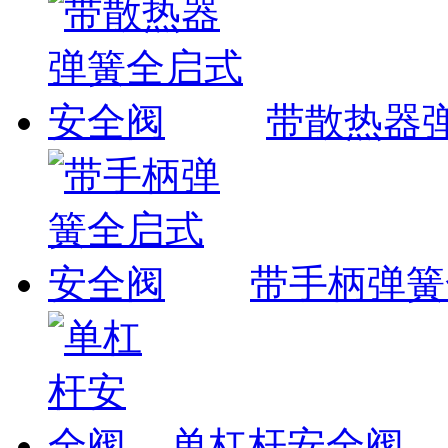
带散热器
带手柄弹簧
单杠杆安全阀