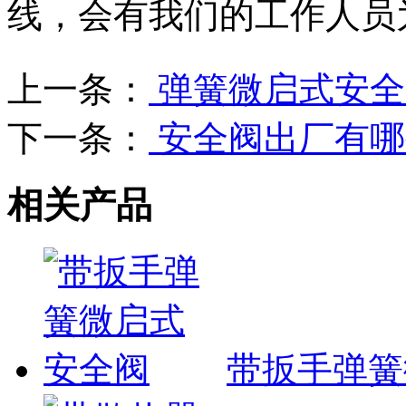
线，会有我们的工作人员
上一条：
弹簧微启式安全
下一条：
安全阀出厂有哪
相关产品
带扳手弹簧