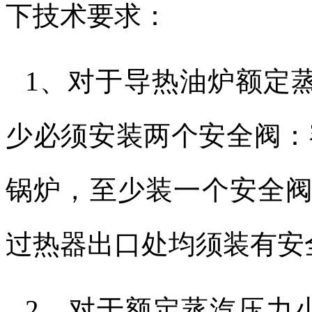
下技术要求：
1
、对于导热油炉额定
少必须安装两个安全阀：
锅炉，至少装一个安全
过热器出口处均须装有安
2
、对于额定蒸汽压力