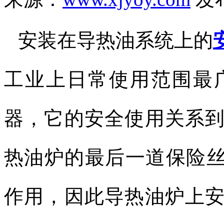
安装在导热油系统上的
工业上日常使用范围最
器，它的安全使用关系
热油炉的最后一道保险
作用，因此导热油炉上