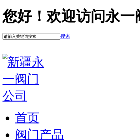
您好！欢迎访问永一
搜索
首页
阀门产品