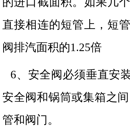
的进口截面积。如果几
直接相连的短管上，短
阀排汽面积的
1.25
倍
6
、安全阀必须垂直安
安全阀和锅筒或集箱之间
管和阀门。