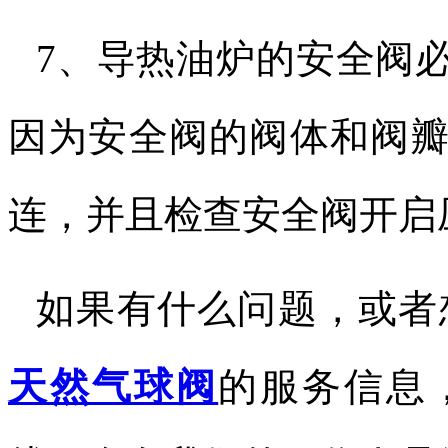
7
、导热油炉的安全阀
因为安全阀的阀体和阀
连，并且检查安全阀开启
如果有什么问题，或者
天然气球阀
的服务信息