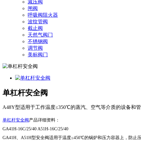
减压阀
闸阀
呼吸阀阻火器
波纹管阀
截止阀
天然气阀门
不锈钢阀
调节阀
美标阀门
单杠杆安全阀
A48Y型适用于工作温度≤350℃的蒸汽、空气等介质的设备和
单杠杆安全阀
产品详细资料：
GA41H-16C/25/40 A51H-16C/25/40
GA41H、A51H型安全阀适用于温度≤450℃的锅炉和压力容器上，