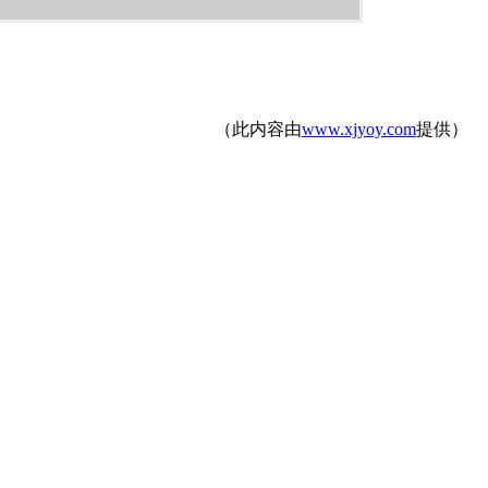
（此内容由
www.xjyoy.com
提供）