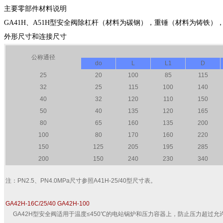
主要零部件材料说明
GA41H、A51H型安全阀除杠杆（材料为碳钢），重锤（材料为铸铁），
外形尺寸和连接尺寸
公称通径
do
L
L1
D
25
20
100
85
115
32
25
115
100
140
40
32
120
110
150
50
40
135
120
165
80
65
160
135
200
100
80
170
160
220
150
125
205
195
285
200
150
240
230
340
注：PN2.5、PN4.0MPa尺寸参照A41H-25/40型尺寸表。
GA42H-16C/25/40 GA42H-100
GA42H型安全阀适用于温度≤450℃的电站锅炉和压力容器上，防止压力超过