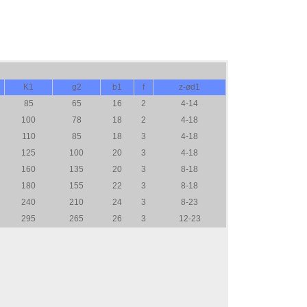
K1
g2
b1
f
z-ød1
85
65
16
2
4-14
100
78
18
2
4-18
110
85
18
3
4-18
125
100
20
3
4-18
160
135
20
3
8-18
180
155
22
3
8-18
240
210
24
3
8-23
295
265
26
3
12-23