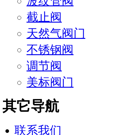
波纹管阀
截止阀
天然气阀门
不锈钢阀
调节阀
美标阀门
其它导航
联系我们