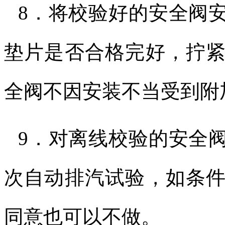
8
．将校验好的安全阀
垫片是否合格完好，拧
全阀不因安装不当受到附
9
．对离线校验的安全
次自动排汽试验，如条
同意也可以不做。