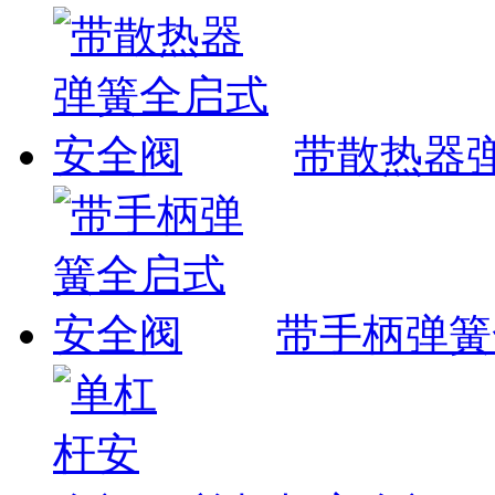
带散热器
带手柄弹簧