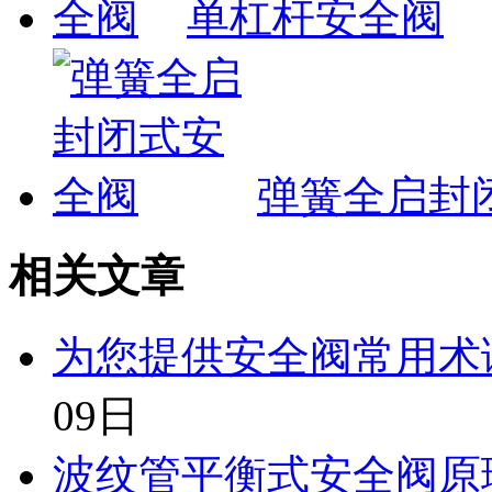
单杠杆安全阀
弹簧全启封
相关文章
为您提供安全阀常用术
09日
波纹管平衡式安全阀原