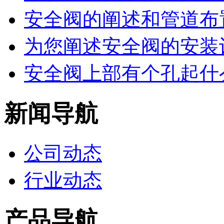
安全阀的阐述和管道布
为您阐述安全阀的安装
安全阀上部有个孔起什
新闻导航
公司动态
行业动态
产品导航