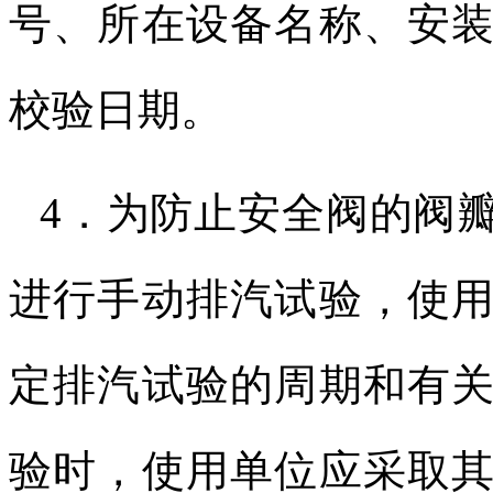
号、所在设备名称、安
校验日期。
4
．为防止安全阀的阀
进行手动排汽试验，使
定排汽试验的周期和有
验时，使用单位应采取