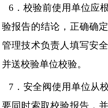
6
．校验前使用单位应
验报告的结论，正确确
管理技术负责人填写安
并送校验单位校验。
7
．安全阀使用单位从
要同时索取校验报告，