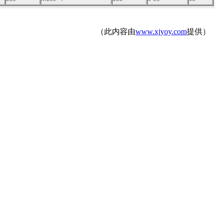
（此内容由
www.xjyoy.com
提供）