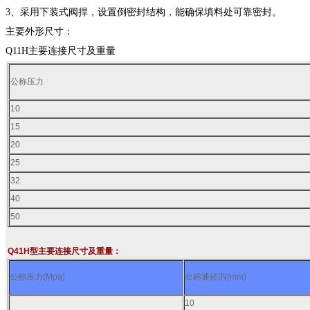
3、采用下装式阀捍，设置倒密封结构，能确保填料处可靠密封。
主要外形尺寸：
Q11H主要连接尺寸及重量
公称压力
10
15
20
25
32
40
50
Q41H型主要连接尺寸及重量
：
公称压力(Mpa)
公称通径(N(mm)
10