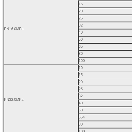
15
20
25
32
PN16.0MPa
40
50
65
80
100
10
15
20
25
32
PN32.0MPa
40
50
654
80
100