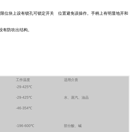
，限位块上设有锁孔可锁定开关 位置避免误操作。手柄上有明显地开和
杆设有防吹出结构。
工作温度
适用介质
-29-425℃
-29-425℃
水、蒸汽、油品
-46-354℃
-196-600℃
部分酸、碱