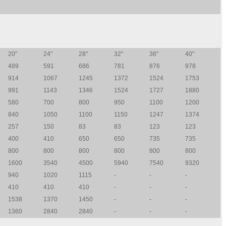
20"
24"
28"
32"
36"
40"
489
591
686
781
876
978
914
1067
1245
1372
1524
1753
991
1143
1346
1524
1727
1880
580
700
800
950
1100
1200
840
1050
1100
1150
1247
1374
257
150
83
83
123
123
400
410
650
650
735
735
800
800
800
800
800
800
1600
3540
4500
5940
7540
9320
940
1020
1115
-
-
-
410
410
410
-
-
-
1538
1370
1450
-
-
-
1360
2840
2840
-
-
-