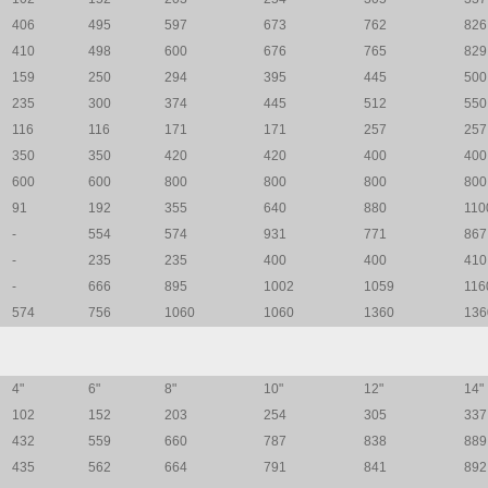
406
495
597
673
762
826
410
498
600
676
765
829
159
250
294
395
445
500
235
300
374
445
512
550
116
116
171
171
257
257
350
350
420
420
400
400
600
600
800
800
800
800
91
192
355
640
880
110
-
554
574
931
771
867
-
235
235
400
400
410
-
666
895
1002
1059
116
574
756
1060
1060
1360
136
4"
6"
8"
10"
12"
14"
102
152
203
254
305
337
432
559
660
787
838
889
435
562
664
791
841
892