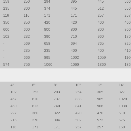
159
250
294
395
445
500
235
300
374
445
512
550
116
116
171
171
257
257
350
350
420
420
400
400
600
600
800
800
800
800
102
232
390
710
960
170
-
569
658
694
765
825
-
235
235
400
400
410
-
666
895
1002
1059
116
574
756
1060
1060
1360
136
4"
6"
8"
10"
12"
14"
102
152
203
254
305
327
457
610
737
838
965
1029
460
613
740
841
968
1038
297
360
322
420
470
510
216
270
394
502
572
675
116
171
171
257
257
150