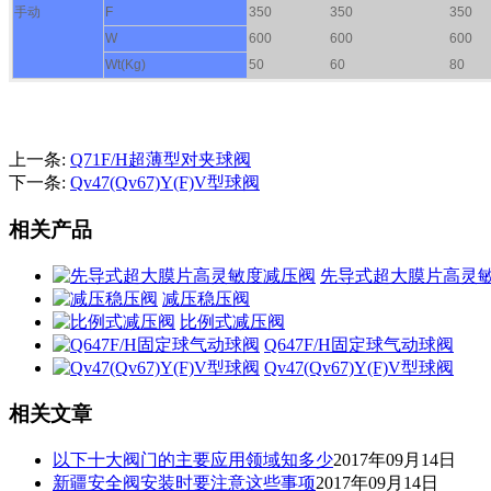
手动
F
350
350
350
W
600
600
600
Wt(Kg)
50
60
80
上一条:
Q71F/H超薄型对夹球阀
下一条:
Qv47(Qv67)Y(F)V型球阀
相关产品
先导式超大膜片高灵
减压稳压阀
比例式减压阀
Q647F/H固定球气动球阀
Qv47(Qv67)Y(F)V型球阀
相关文章
以下十大阀门的主要应用领域知多少
2017年09月14日
新疆安全阀安装时要注意这些事项
2017年09月14日