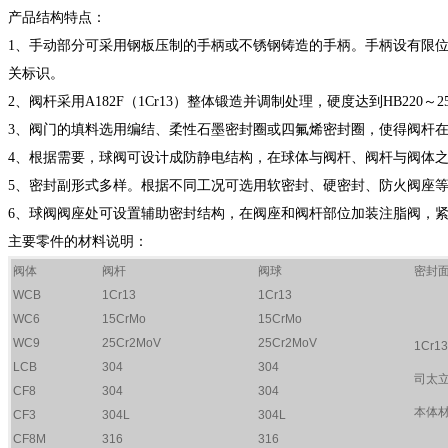
产品结构特点：
1、手动部分可采用钢板压制的手柄或不锈钢铸造的手柄。手柄设有限
关标识。
2、阀杆采用A182F（1Cr13）整体锻造并调制处理，硬度达到HB2
3、阀门的填料选用编结、柔性石墨密封圈或四氟烯密封圈，使得阀杆
4、根据需要，球阀可设计成防静电结构，在球体与阀杆、阀杆与阀体
5、密封副形式多样。根据不同工况可选用软密封、硬密封、防火阀座等结
6、球阀阀座处可设置辅助密封结构，在阀座和阀杆部位加装注脂阀，
主要零件的材料说明：
阀体
阀杆
阀球
密封
WCB
1Cr13
1Cr13
WC6
15CrMo
15CrMo
WC9
25Cr2MoV
25Cr2MoV
1Cr13
LCB
304
304
司太
CF8
304
304
本体
CF3
304L
304L
CF8M
316
316