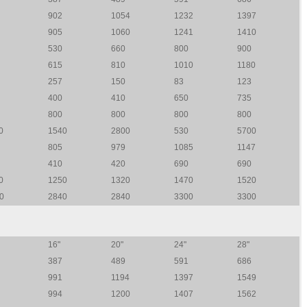
902
1054
1232
1397
905
1060
1241
1410
530
660
800
900
615
810
1010
1180
257
150
83
123
400
410
650
735
800
800
800
800
0
1540
2800
530
5700
805
979
1085
1147
410
420
690
690
0
1250
1320
1470
1520
0
2840
2840
3300
3300
16"
20"
24"
28"
387
489
591
686
991
1194
1397
1549
994
1200
1407
1562