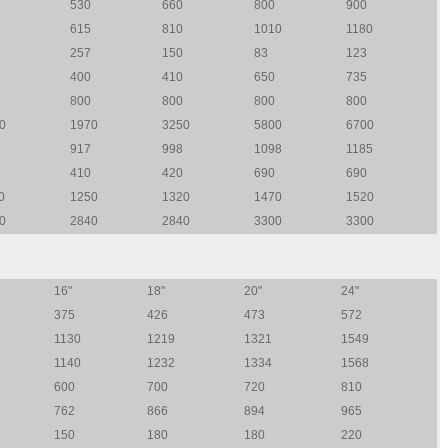
530
660
800
900
615
810
1010
1180
257
150
83
123
400
410
650
735
800
800
800
800
0
1970
3250
5800
6700
917
998
1098
1185
410
420
690
690
0
1250
1320
1470
1520
0
2840
2840
3300
3300
16"
18"
20"
24"
375
426
473
572
1130
1219
1321
1549
1140
1232
1334
1568
600
700
720
810
762
866
894
965
150
180
180
220