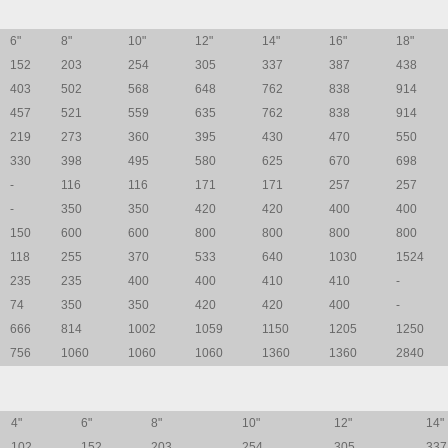
6"
8"
10"
12"
14"
16"
18"
152
203
254
305
337
387
438
403
502
568
648
762
838
914
457
521
559
635
762
838
914
219
273
360
395
430
470
550
330
398
495
580
625
670
698
-
116
116
171
171
257
257
-
350
350
420
420
400
400
150
600
600
800
800
800
800
118
255
370
533
640
1030
1524
235
235
400
400
410
410
-
74
350
350
420
420
400
-
666
814
1002
1059
1150
1205
1250
756
1060
1060
1060
1360
1360
2840
4"
6"
8"
10"
12"
14"
102
152
203
254
305
337