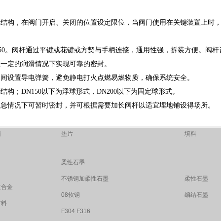
位结构，在阀门开启、关闭的位置设定限位，当阀门使用在关键装置上时
20～250。阀杆通过平键或花键或方契与手柄连接，通用性强，拆装方便。阀
在一定的润滑情况下实现可靠的密封。
之间设置导电弹簧，避免静电打火点燃易燃物质，确保系统安全。
构；DN150以下为浮球形式，DN200以下为固定球形式。
紧急情况下可暂时密封，并可根据需要加长阀杆以适宜埋地铺设得场所。
面
垫片
填料
柔性石墨
不锈钢加柔性石墨
柔性石墨
立合金
08软钢
编结石墨
材料
F304 F316