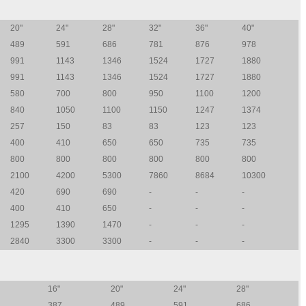
20"
24"
28"
32"
36"
40"
489
591
686
781
876
978
991
1143
1346
1524
1727
1880
991
1143
1346
1524
1727
1880
580
700
800
950
1100
1200
840
1050
1100
1150
1247
1374
257
150
83
83
123
123
400
410
650
650
735
735
800
800
800
800
800
800
2100
4200
5300
7860
8684
10300
420
690
690
-
-
-
400
410
650
-
-
-
1295
1390
1470
-
-
-
2840
3300
3300
-
-
-
16"
20"
24"
28"
387
489
591
686