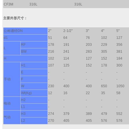
CF3M
316L
316L
主要外形尺寸：
公称通经DN
2"
2-1/2"
3"
4"
5"
d1
51
64
76
102
127
RF
178
191
203
229
356
L
BW
216
241
283
305
381
H
102
114
127
152
184
H1
107
125
152
178
300
E
-
-
-
-
-
手动
F
-
-
-
-
-
W
230
400
400
650
1050
Wt(Kg)
12
16
22
35
58
H2
-
-
-
-
-
电动
L1
-
-
-
-
-
H3
274
379
389
479
552
气动
L2
270
405
405
576
576