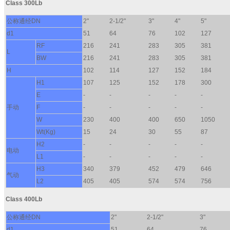
Class 300Lb
公称通经DN
2"
2-1/2"
3"
4"
5"
d1
51
64
76
102
127
RF
216
241
283
305
381
L
BW
216
241
283
305
381
H
102
114
127
152
184
H1
107
125
152
178
300
E
-
-
-
-
-
手动
F
-
-
-
-
-
W
230
400
400
650
1050
Wt(Kg)
15
24
30
55
87
H2
-
-
-
-
-
电动
L1
-
-
-
-
-
H3
340
379
452
479
646
气动
L2
405
405
574
574
756
Class 400Lb
公称通经DN
2"
2-1/2"
3"
d1
51
64
76