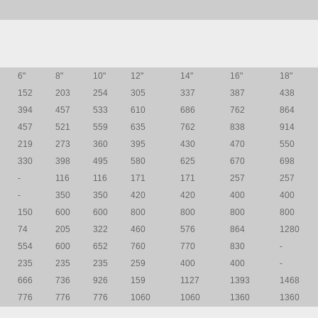
6"
8"
10"
12"
14"
16"
18"
152
203
254
305
337
387
438
394
457
533
610
686
762
864
457
521
559
635
762
838
914
219
273
360
395
430
470
550
330
398
495
580
625
670
698
-
116
116
171
171
257
257
-
350
350
420
420
400
400
150
600
600
800
800
800
800
74
205
322
460
576
864
1280
554
600
652
760
770
830
-
235
235
235
259
400
400
-
666
736
926
159
1127
1393
1468
776
776
776
1060
1060
1360
1360