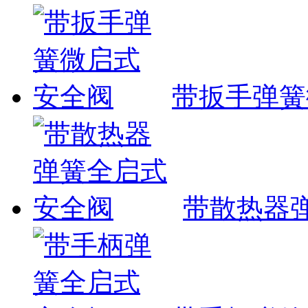
带扳手弹簧
带散热器