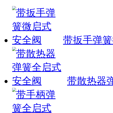
带扳手弹簧
带散热器