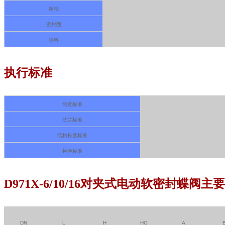
阀轴
密封圈
填料
执行标准
制造标准
法兰标准
结构长度标准
检验标准
D971X-6/10/16对夹式电动软密封蝶阀
DN
L
H
HO
A