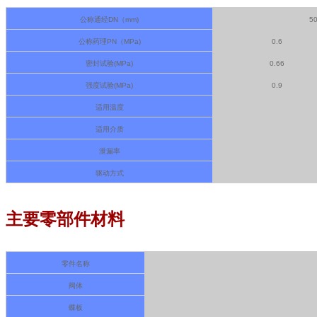
公称通经DN（mm)
5
公称药理PN（MPa)
0.6
密封试验(MPa)
0.66
强度试验(MPa)
0.9
适用温度
适用介质
泄漏率
驱动方式
主要零部件材料
零件名称
阀体
蝶板