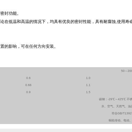
的密封功能。
无论在低温和高温的情况下，均具有优良的密封性能，具有耐腐蚀,使用寿
位置的影响，可在任何方向安装。
50～20
0.6
1.0
0.66
1.1
0.9
1.5
碳钢：-29℃～425℃ 不
水、空气、天然气、油
符合GB/T1392
蜗轮传动、电动