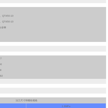
T450-10
T450-10
合金钢
97
00
9
-92
法兰尺寸和螺栓规格
1.6MPa