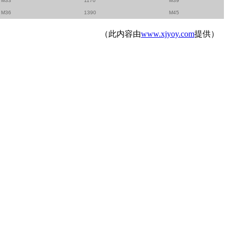
M33
1170
M39
M36
1390
M45
（此内容由
www.xjyoy.com
提供）