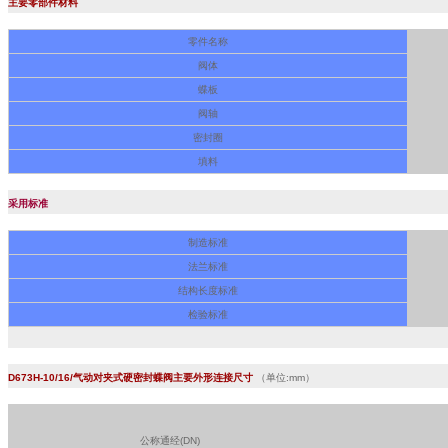
主要零部件材料
零件名称
阀体
蝶板
阀轴
密封圈
填料
采用标准
制造标准
法兰标准
结构长度标准
检验标准
D673H-10/16/气动对夹式硬密封蝶阀主要外形连接尺寸
（单位:mm）
公称通经(DN)