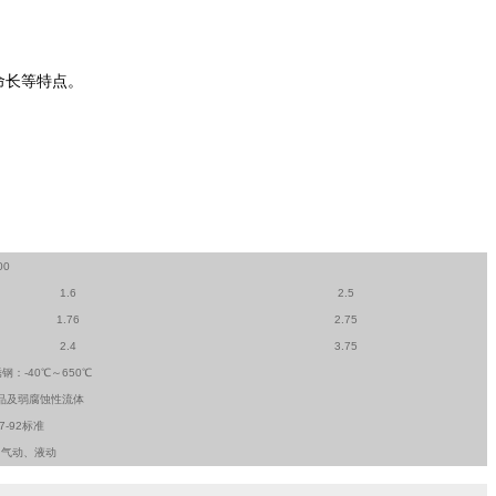
命长等特点。
00
1.6
2.5
1.76
2.75
2.4
3.75
锈钢：-40℃～650℃
品及弱腐蚀性流体
7-92标准
、气动、液动