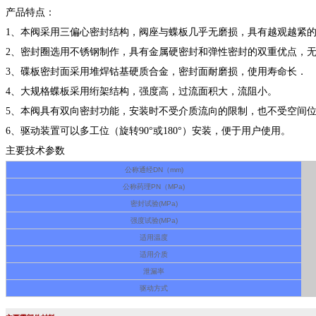
产品特点：
1、本阀采用三偏心密封结构，阀座与蝶板几乎无磨损，具有越观越紧
2、密封圈选用不锈钢制作，具有金属硬密封和弹性密封的双重优点，
3、碟板密封面采用堆焊钴基硬质合金，密封面耐磨损，使用寿命长．
4、大规格蝶板采用绗架结构，强度高，过流面积大，流阻小。
5、本阀具有双向密封功能，安装时不受介质流向的限制，也不受空间
6、驱动装置可以多工位（旋转90°或180°）安装，便于用户使用。
主要技术参数
公称通经DN（mm)
公称药理PN（MPa)
密封试验(MPa)
强度试验(MPa)
适用温度
适用介质
泄漏率
驱动方式