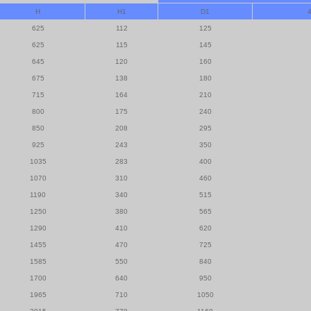
H
H1
D1
625
112
125
625
115
145
645
120
160
675
138
180
715
164
210
800
175
240
850
208
295
925
243
350
1035
283
400
1070
310
460
1190
340
515
1250
380
565
1290
410
620
1455
470
725
1585
550
840
1700
640
950
1965
710
1050