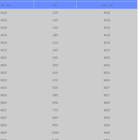
4-Ф－M
D1
4-Ф－M
Ф18
125
Ф18
Ф18
145
Ф18
Ф18
160
Ф18
Ф18
180
Ф18
Ф18
210
Ф18
Ф23
240
Ф23
M20
295
M20
M20
355
M24
M20
410
M24
M20
470
M24
M24
525
M27
M24
585
M27
M24
650
M30
M27
770
M33
M27
840
M33
M30
950
M36
M30
1050
M36