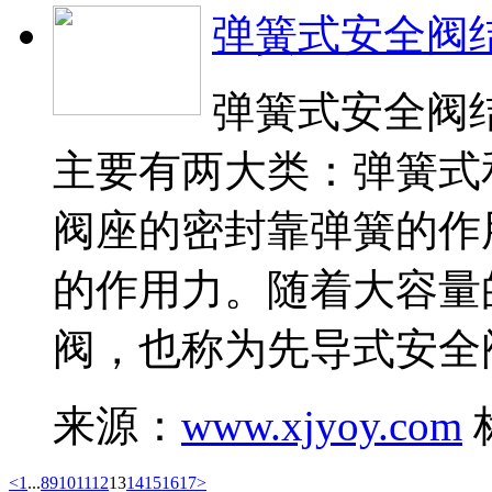
弹簧式安全阀
弹簧式安全阀
主要有两大类：弹簧式
阀座的密封靠弹簧的作
的作用力。随着大容量
阀，也称为先导式安全
来源：
www.xjyoy.com
<
1
...
8
9
10
11
12
13
14
15
16
17
>